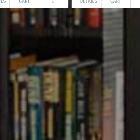
ILS
CART
DETAILS
CART