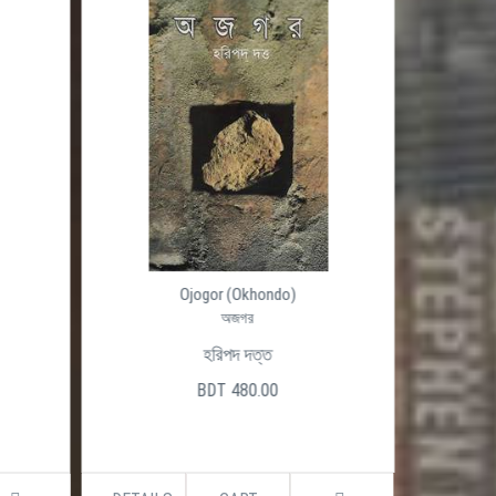
Outsider
আউটসাইডার
শামসুদ্দীন চৌধুরী
BDT 500.00