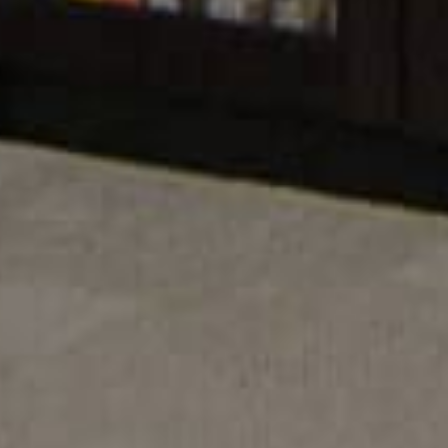
29,332
BOOKS
A complete online catalog of Bangla books.
From the everlasting classics to modern
literature of the future generation.
EWS & EVENTS