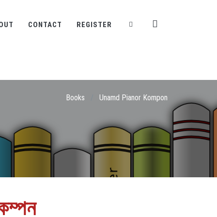
OUT
CONTACT
REGISTER
Books
/
Unamd Pianor Kompon
 কম্পন