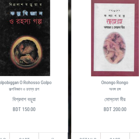
Onongo Rongo
Ojogor (Okhondo)
অনঙ্গ রঙ্গ
অজগর
মোস্তফা মীর
হরিপদ দত্ত
BDT 200.00
BDT 480.00