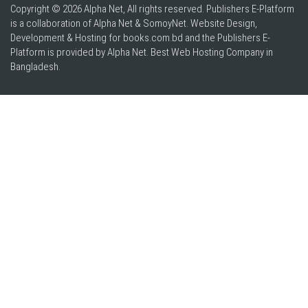
Copyright © 2026 Alpha Net, All rights reserved. Publishers E-Platform
is a collaboration of Alpha Net & SomoyNet.
Website Design
,
Development & Hosting for books.com.bd and the Publishers E-
Platform is provided by Alpha Net. Best
Web Hosting Company in
Bangladesh
.