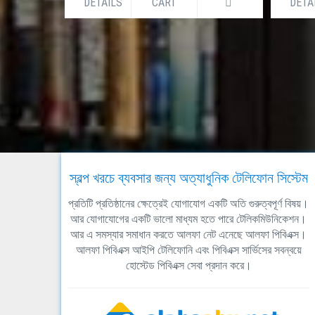
DETAILS
CART
DETA
স্বল্প খরচে ব্যবসার জন্য অত্যাধুনিক টেলিফোন সিস্টেম
প্রতিটি প্রতিষ্ঠানের ক্ষেত্রেই যোগাযোগ একটি অতি গুরুত্বপূর্ণ বিষয়।
আর যোগাযোগের একটি ভালো মাধ্যম হতে পারে টেলিকমিউনিকেশন।
আর এ সমস্যার সমাধান করতে আলফা নেট এনেছে আলফা পিবিএক্স।
আলফা পিবিএক্স আইপি টেলিফোনি এবং পিবিএক্স সার্ভিসের সবন্বয়ে
হোস্টেড পিবিএক্স সেবা প্রদান করে।