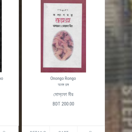
po
Onongo Rongo
অনঙ্গ রঙ্গ
মোস্তফা মীর
BDT 200.00