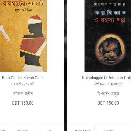
Baro Ghater Shesh Ghat
Kolpobiggan O Rohosso Gol
বার ঘাটের শেষ ঘাট
কল্পবিজ্ঞান ও রহস্য গল্প
সালেক উদ্দীন
বিপ্রদাশ বড়ুয়া
BDT 150.00
BDT 150.00