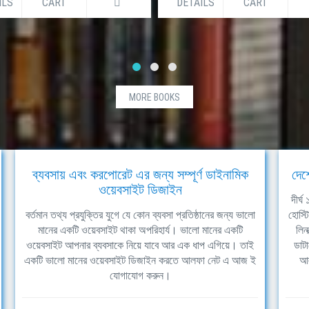
ILS
CART
DETAILS
CART
MORE BOOKS
ব্যবসায় এবং করপোরেট এর জন্য সম্পূর্ণ ডাইনামিক
দেশ
ওয়েবসাইট ডিজাইন
দীর্
বর্তমান তথ্য প্রযুক্তির যুগে যে কোন ব্যবসা প্রতিষ্ঠানের জন্য ভালো
হোস্ট
মানের একটি ওয়েবসাইট থাকা অপরিহার্য। ভালো মানের একটি
লিন
ওয়েবসাইট আপনার ব্যবসাকে নিয়ে যাবে আর এক ধাপ এগিয়ে। তাই
ডাটা
একটি ভালো মানের ওয়েবসাইট ডিজাইন করতে আলফা নেট এ আজ ই
আল
যোগাযোগ করুন।