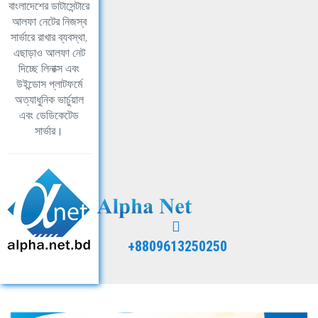
বাংলাদেশের ডাটাসেন্টারে
আলফা নেটের নিজস্ব
সার্ভারে রাখার ব্যবস্থা,
এছাড়াও আলফা নেট
দিচ্ছে লিনাক্স এবং
উইন্ডোস প্লাটফর্মে
অত্যাধুনিক ভার্চুয়াল
এবং ডেডিকেটেড
সার্ভার।
+8809613250250