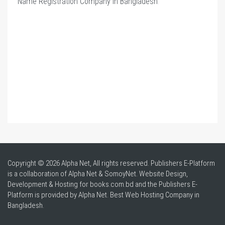
Name Registration Company in Bangladesh
.
Copyright © 2026 Alpha Net, All rights reserved. Publishers E-Platform
is a collaboration of Alpha Net & SomoyNet.
Website Design
,
Development & Hosting for books.com.bd and the Publishers E-
Platform is provided by Alpha Net. Best
Web Hosting Company in
Bangladesh
.