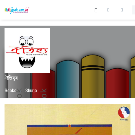
ঐতিহ্য
Books
/
Shurjo