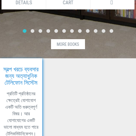
DETAILS
CART
MORE BOOKS
স্বল্প খরচে ব্যবসার
জন্য অত্যাধুনিক
টেলিফোন সিস্টেম
প্রতিটি প্রতিষ্ঠানের
ক্ষেত্রেই যোগাযোগ
একটি অতি গুরুত্বপূর্ণ
বিষয়। আর
যোগাযোগের একটি
ভালো মাধ্যম হতে পারে
টেলিকমিউনিকেশন।