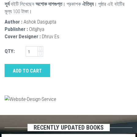
সূর্য
বইটি লিখেছেন
অশোক দাশগুপ্ত
। প্রকাশক
ঐতিহ্য
। পৃষ্ঠার এই বইটির
মূল্য 100 টাকা।
Author :
Ashok Dasgupta
Publisher :
Oitijjhya
Cover Designer :
Dhruv Es
QTY:
ADD TO CART
RECENTLY UPDATED BOOKS