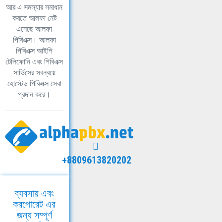
আর এ সমস্যার সমাধান
করতে আলফা নেট
এনেছে আলফা
পিবিএক্স। আলফা
পিবিএক্স আইপি
টেলিফোনি এবং পিবিএক্স
সার্ভিসের সবন্বয়ে
হোস্টেড পিবিএক্স সেবা
প্রদান করে।
+8809613820202
ব্যবসায় এবং
করপোরেট এর
জন্য সম্পূর্ণ