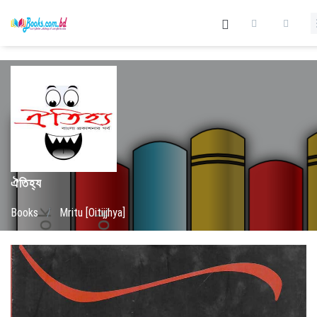
ঐতিহ্য
Books
/
Mritu [Oitijjhya]