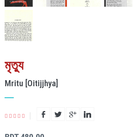
মৃত্যু
Mritu [Oitijjhya]