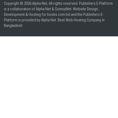
Copyright © 2026 Alpha Net, All rights reserved. Publishers E-Platform
is a collaboration of Alpha Net & SomoyNet.
Website Design
,
Development & Hosting for books.com.bd and the Publishers E-
Platform is provided by Alpha Net. Best
Web Hosting Company in
Bangladesh
.