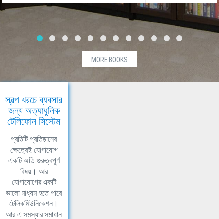
MORE BOOKS
স্বল্প খরচে ব্যবসার
জন্য অত্যাধুনিক
টেলিফোন সিস্টেম
প্রতিটি প্রতিষ্ঠানের
ক্ষেত্রেই যোগাযোগ
একটি অতি গুরুত্বপূর্ণ
বিষয়। আর
যোগাযোগের একটি
ভালো মাধ্যম হতে পারে
টেলিকমিউনিকেশন।
আর এ সমস্যার সমাধান