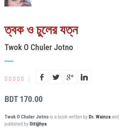
ত্বক ও চুলের যত্ন
Twok O Chuler Jotno
BDT 170.00
Twok O Chuler Jotno
is a book written by
Dr. Wainza
and
published by
Oitijjhya
.