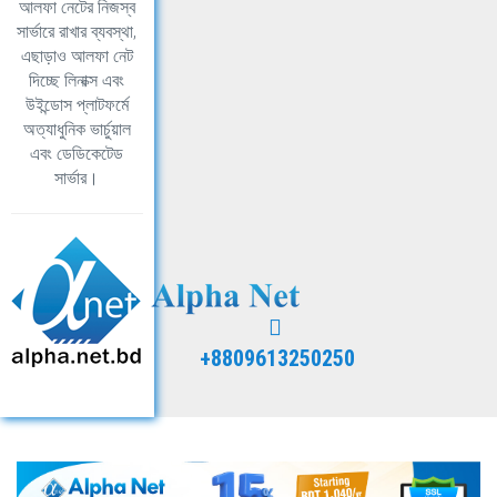
আলফা নেটের নিজস্ব
সার্ভারে রাখার ব্যবস্থা,
এছাড়াও আলফা নেট
দিচ্ছে লিনাক্স এবং
উইন্ডোস প্লাটফর্মে
অত্যাধুনিক ভার্চুয়াল
এবং ডেডিকেটেড
সার্ভার।
+8809613250250