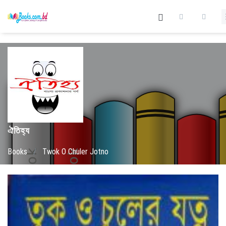
ঐতিহ্য
Books
/
Twok O Chuler Jotno