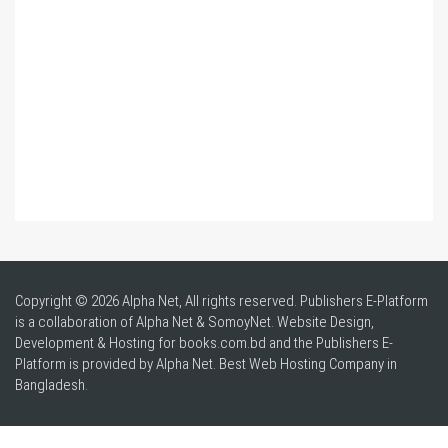
Copyright © 2026 Alpha Net, All rights reserved. Publishers E-Platform
is a collaboration of Alpha Net & SomoyNet.
Website Design
,
Development & Hosting for books.com.bd and the Publishers E-
Platform is provided by Alpha Net. Best
Web Hosting Company in
Bangladesh
.