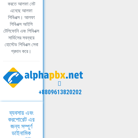
করতে আলফা নেট
এনেছে আলফা
পিবিএক্স। আলফা
পিবিএক্স আইপি
টেলিফোনি এবং পিবিএক্স
সার্ভিসের সবন্বয়ে
হোস্টেড পিবিএক্স সেবা
প্রদান করে।
+8809613820202
ব্যবসায় এবং
করপোরেট এর
জন্য সম্পূর্ণ
ডাইনামিক