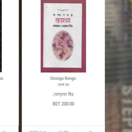
po
Onongo Rongo
অনঙ্গ রঙ্গ
মোস্তফা মীর
BDT 200.00