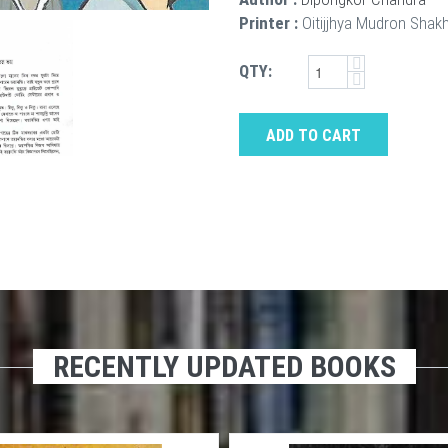
Printer :
Oitijjhya Mudron Shak
QTY:
ADD TO CART
RECENTLY UPDATED BOOKS