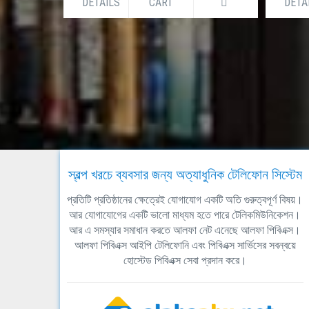
DETAILS
CART
DETA
স্বল্প খরচে ব্যবসার জন্য অত্যাধুনিক টেলিফোন সিস্টেম
প্রতিটি প্রতিষ্ঠানের ক্ষেত্রেই যোগাযোগ একটি অতি গুরুত্বপূর্ণ বিষয়।
আর যোগাযোগের একটি ভালো মাধ্যম হতে পারে টেলিকমিউনিকেশন।
আর এ সমস্যার সমাধান করতে আলফা নেট এনেছে আলফা পিবিএক্স।
আলফা পিবিএক্স আইপি টেলিফোনি এবং পিবিএক্স সার্ভিসের সবন্বয়ে
হোস্টেড পিবিএক্স সেবা প্রদান করে।