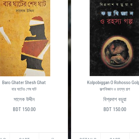
Baro Ghater Shesh Ghat
Kolpobiggan O Rohosso Gol
বার ঘাটের শেষ ঘাট
কল্পবিজ্ঞান ও রহস্য গল্প
সালেক উদ্দীন
বিপ্রদাশ বড়ুয়া
BDT 150.00
BDT 150.00