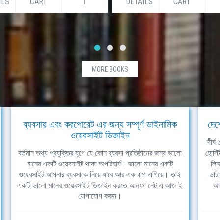
ILS
CART
DETAILS
CART
MORE BOOKS
ব্যবসায় এবং করপোরেট এর জন্য সম্পূর্ণ ডাইনামিক
দেশ
ওয়েবসাইট ডিজাইন
দীর্
বর্তমান তথ্য প্রযুক্তির যুগে যে কোন ব্যবসা প্রতিষ্ঠানের জন্য ভালো
হোস্ট
মানের একটি ওয়েবসাইট থাকা অপরিহার্য। ভালো মানের একটি
লিন
ওয়েবসাইট আপনার ব্যবসাকে নিয়ে যাবে আর এক ধাপ এগিয়ে। তাই
ডাটা
একটি ভালো মানের ওয়েবসাইট ডিজাইন করতে আলফা নেট এ আজ ই
আল
যোগাযোগ করুন।