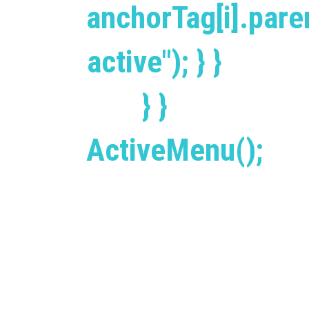
anchorTag[i].par
active"); } }
} }
ActiveMenu();