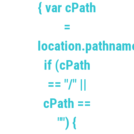
{ var cPath
=
location.pathnam
if (cPath
== "/" ||
cPath ==
"") {