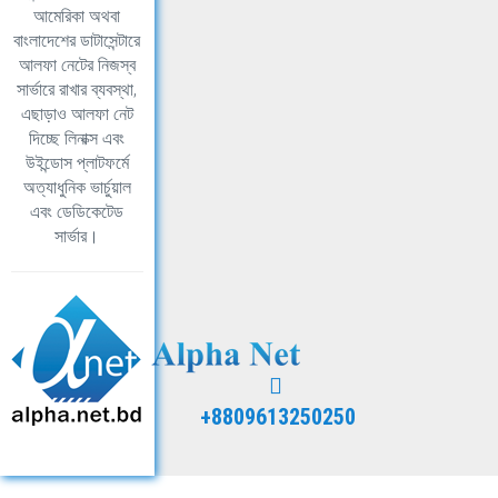
আমেরিকা অথবা
বাংলাদেশের ডাটাসেন্টারে
আলফা নেটের নিজস্ব
সার্ভারে রাখার ব্যবস্থা,
এছাড়াও আলফা নেট
দিচ্ছে লিনাক্স এবং
উইন্ডোস প্লাটফর্মে
অত্যাধুনিক ভার্চুয়াল
এবং ডেডিকেটেড
সার্ভার।
+8809613250250