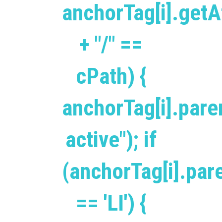
anchorTag[i].getAt
+ "/" ==
cPath) {
anchorTag[i].pare
active"); if
(anchorTag[i].pa
== 'LI') {