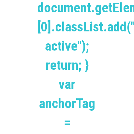
document.getEle
[0].classList.add(
active");
return; }
var
anchorTag
=