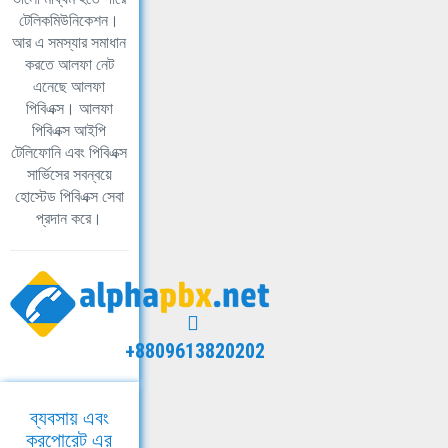
টেলিকমিউনিকেশন।
আর এ সমস্যার সমাধান
করতে আলফা নেট
এনেছে আলফা
পিবিএক্স। আলফা
পিবিএক্স আইপি
টেলিফোনি এবং পিবিএক্স
সার্ভিসের সবন্বয়ে
হোস্টেড পিবিএক্স সেবা
প্রদান করে।
+8809613820202
ব্যবসায় এবং
করপোরেট এর