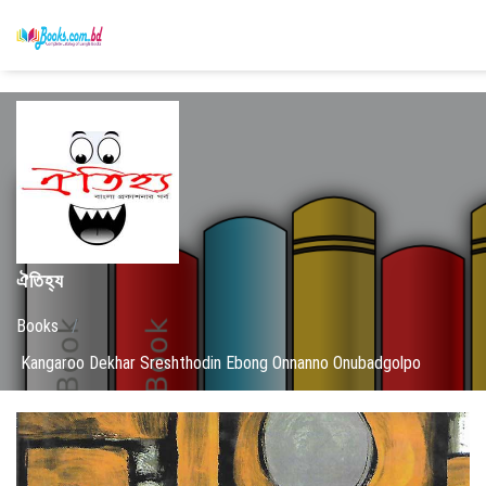
ঐতিহ্য
Books
/
Kangaroo Dekhar Sreshthodin Ebong Onnanno Onubadgolpo