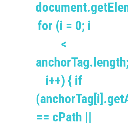
document.getEle
for (i = 0; i
<
anchorTag.length
i++) { if
(anchorTag[i].getA
== cPath ||