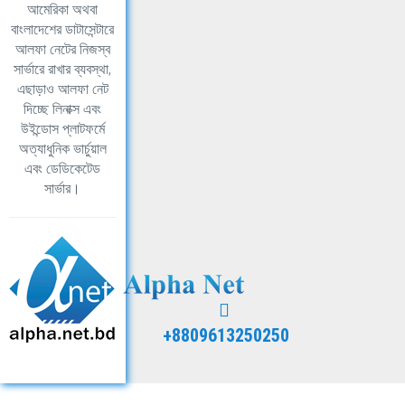
আমেরিকা অথবা
বাংলাদেশের ডাটাসেন্টারে
আলফা নেটের নিজস্ব
সার্ভারে রাখার ব্যবস্থা,
এছাড়াও আলফা নেট
দিচ্ছে লিনাক্স এবং
উইন্ডোস প্লাটফর্মে
অত্যাধুনিক ভার্চুয়াল
এবং ডেডিকেটেড
সার্ভার।
+8809613250250