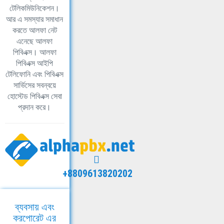
টেলিকমিউনিকেশন।
আর এ সমস্যার সমাধান
করতে আলফা নেট
এনেছে আলফা
পিবিএক্স। আলফা
পিবিএক্স আইপি
টেলিফোনি এবং পিবিএক্স
সার্ভিসের সবন্বয়ে
হোস্টেড পিবিএক্স সেবা
প্রদান করে।
+8809613820202
ব্যবসায় এবং
করপোরেট এর