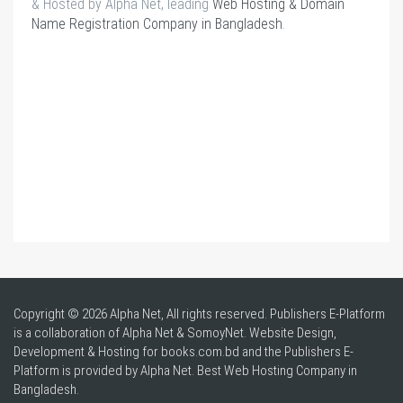
& Hosted by Alpha Net, leading
Web Hosting & Domain
Name Registration Company in Bangladesh
.
Copyright © 2026 Alpha Net, All rights reserved. Publishers E-Platform
is a collaboration of Alpha Net & SomoyNet.
Website Design
,
Development & Hosting for books.com.bd and the Publishers E-
Platform is provided by Alpha Net. Best
Web Hosting Company in
Bangladesh
.