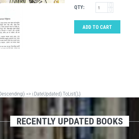
QTY:
ADD TO CART
scending(i => i.DateUpdated).ToList();}
RECENTLY UPDATED BOOKS