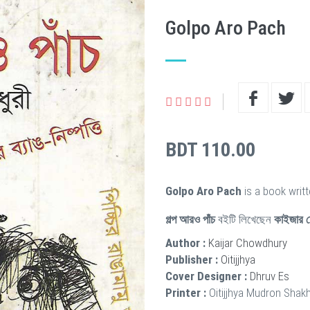
Golpo Aro Pach
BDT 110.00
Golpo Aro Pach
is a book writ
গল্প আরও পাঁচ
বইটি লিখেছেন
কাইজার চ
Author :
Kaijar Chowdhury
Publisher :
Oitijjhya
Cover Designer :
Dhruv Es
Printer :
Oitijjhya Mudron Shak