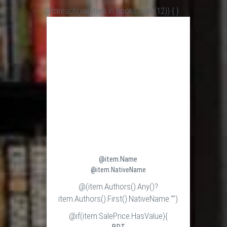
@foreach(var item in books.Take(12)) {
}
@item.Name
@item.NativeName
@(item.Authors().Any()?
item.Authors().First().NativeName:"")
@if(item.SalePrice.HasValue){