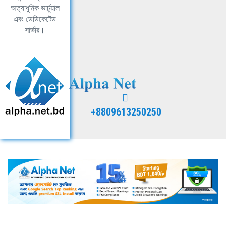
অত্যাধুনিক ভার্চুয়াল
এবং ডেডিকেটেড
সার্ভার।
+8809613250250