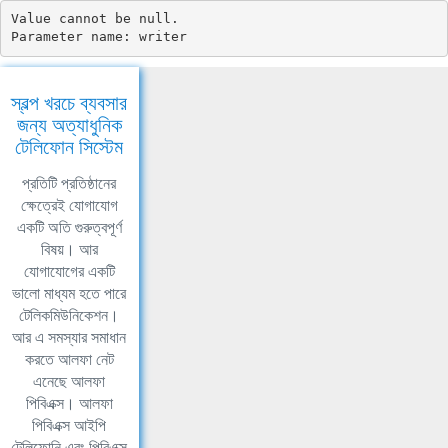
Value cannot be null.

Parameter name: writer
স্বল্প খরচে ব্যবসার
জন্য অত্যাধুনিক
টেলিফোন সিস্টেম
প্রতিটি প্রতিষ্ঠানের
ক্ষেত্রেই যোগাযোগ
একটি অতি গুরুত্বপূর্ণ
বিষয়। আর
যোগাযোগের একটি
ভালো মাধ্যম হতে পারে
টেলিকমিউনিকেশন।
আর এ সমস্যার সমাধান
করতে আলফা নেট
এনেছে আলফা
পিবিএক্স। আলফা
পিবিএক্স আইপি
টেলিফোনি এবং পিবিএক্স