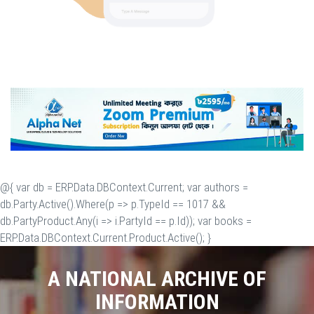
@{ var db = ERP.Data.DBContext.Current; var authors =
db.Party.Active().Where(p => p.TypeId == 1017 &&
db.PartyProduct.Any(i => i.PartyId == p.Id)); var books =
ERP.Data.DBContext.Current.Product.Active(); }
A NATIONAL ARCHIVE OF
INFORMATION