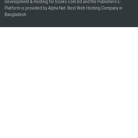
Development & Hosting for books.com.bd and the Publishers E-
Platform is provided by Alpha Net. Best
Web Hosting Company in
Bangladesh
.