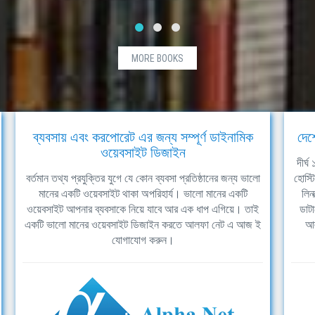
MORE BOOKS
ব্যবসায় এবং করপোরেট এর জন্য সম্পূর্ণ ডাইনামিক
দেশ
ওয়েবসাইট ডিজাইন
দীর্
বর্তমান তথ্য প্রযুক্তির যুগে যে কোন ব্যবসা প্রতিষ্ঠানের জন্য ভালো
হোস্ট
মানের একটি ওয়েবসাইট থাকা অপরিহার্য। ভালো মানের একটি
লিন
ওয়েবসাইট আপনার ব্যবসাকে নিয়ে যাবে আর এক ধাপ এগিয়ে। তাই
ডাটা
একটি ভালো মানের ওয়েবসাইট ডিজাইন করতে আলফা নেট এ আজ ই
আল
যোগাযোগ করুন।