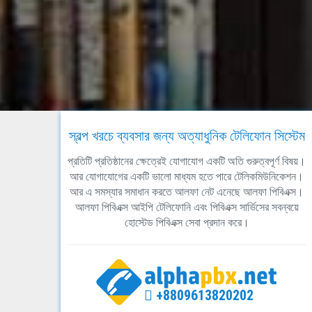
স্বল্প খরচে ব্যবসার জন্য অত্যাধুনিক টেলিফোন সিস্টেম
প্রতিটি প্রতিষ্ঠানের ক্ষেত্রেই যোগাযোগ একটি অতি গুরুত্বপূর্ণ বিষয়।
আর যোগাযোগের একটি ভালো মাধ্যম হতে পারে টেলিকমিউনিকেশন।
আর এ সমস্যার সমাধান করতে আলফা নেট এনেছে আলফা পিবিএক্স।
আলফা পিবিএক্স আইপি টেলিফোনি এবং পিবিএক্স সার্ভিসের সবন্বয়ে
হোস্টেড পিবিএক্স সেবা প্রদান করে।
+8809613820202