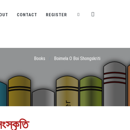
OUT
CONTACT
REGISTER
Books
/
Boimela O Boi Shongskriti
ংস্কৃতি