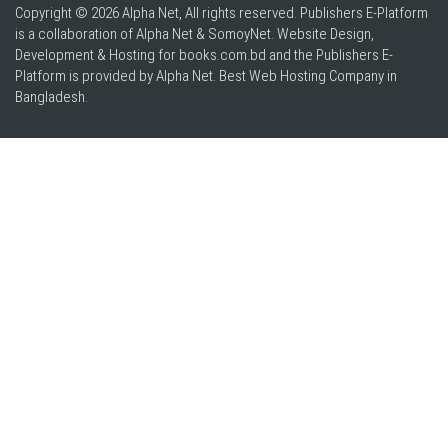
Copyright © 2026 Alpha Net, All rights reserved. Publishers E-Platform
is a collaboration of Alpha Net & SomoyNet.
Website Design
,
Development & Hosting for books.com.bd and the Publishers E-
Platform is provided by Alpha Net. Best
Web Hosting Company in
Bangladesh
.