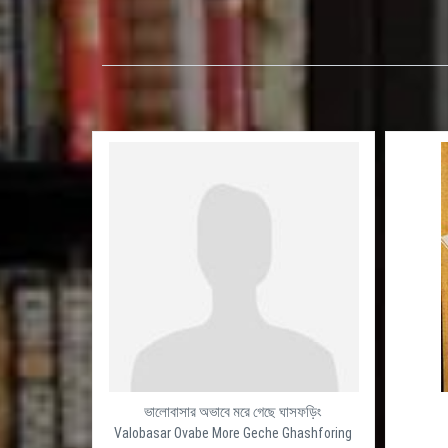
ভালোবাসার অভাবে মরে গেছে ঘাসফড়িং
Valobasar Ovabe More Geche Ghashforing