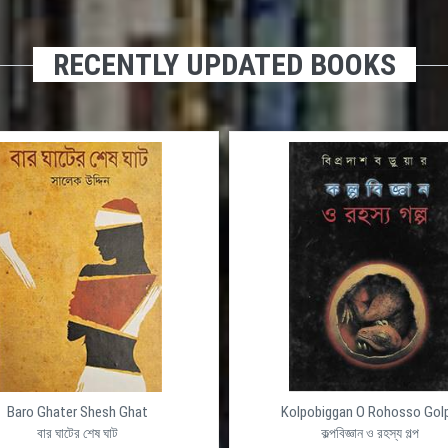
RECENTLY UPDATED BOOKS
Baro Ghater Shesh Ghat
Kolpobiggan O Rohosso Gol
বার ঘাটের শেষ ঘাট
কল্পবিজ্ঞান ও রহস্য গল্প