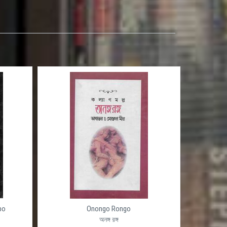
po
Onongo Rongo
অনঙ্গ রঙ্গ