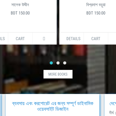
সালেক উদ্দীন
বিপ্রদাশ বড়ুয়া
BDT 150.00
BDT 150.00
ILS
CART
DETAILS
CART
MORE BOOKS
ব্যবসায় এবং করপোরেট এর জন্য সম্পূর্ণ ডাইনামিক
দেশ
ওয়েবসাইট ডিজাইন
দীর্