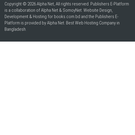
Copyright © 2026 Alpha Net, All rights reserved. Publishers E-Platform
is a collaboration of Alpha Net & SomoyNet.
Website Design
,
Development & Hosting for books.com.bd and the Publishers E-
Platform is provided by Alpha Net. Best
Web Hosting Company in
Bangladesh
.