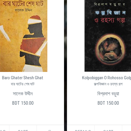
Baro Ghater Shesh Ghat
Kolpobiggan O Rohosso Gol
বার ঘাটের শেষ ঘাট
কল্পবিজ্ঞান ও রহস্য গল্প
সালেক উদ্দীন
বিপ্রদাশ বড়ুয়া
BDT 150.00
BDT 150.00