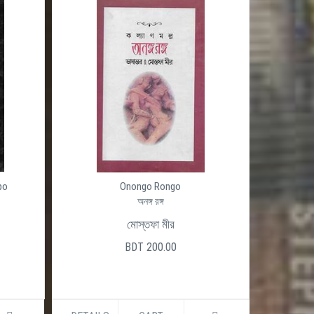
po
Onongo Rongo
অনঙ্গ রঙ্গ
মোস্তফা মীর
BDT 200.00