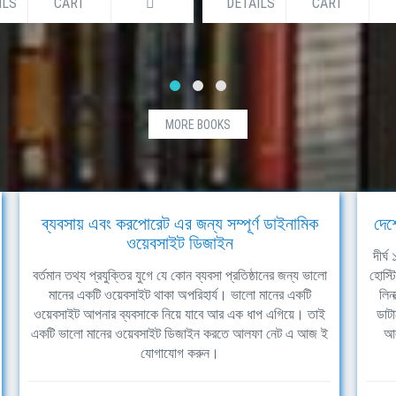
ILS
CART
DETAILS
CART
MORE BOOKS
ব্যবসায় এবং করপোরেট এর জন্য সম্পূর্ণ ডাইনামিক
দেশ
ওয়েবসাইট ডিজাইন
দীর্
বর্তমান তথ্য প্রযুক্তির যুগে যে কোন ব্যবসা প্রতিষ্ঠানের জন্য ভালো
হোস্ট
মানের একটি ওয়েবসাইট থাকা অপরিহার্য। ভালো মানের একটি
লিন
ওয়েবসাইট আপনার ব্যবসাকে নিয়ে যাবে আর এক ধাপ এগিয়ে। তাই
ডাটা
একটি ভালো মানের ওয়েবসাইট ডিজাইন করতে আলফা নেট এ আজ ই
আল
যোগাযোগ করুন।