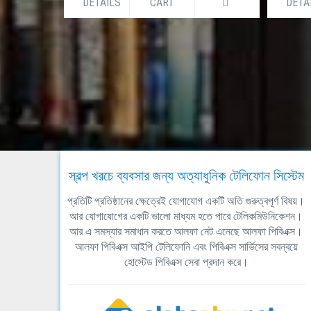
DETAILS
CART
DETA
স্বল্প খরচে ব্যবসার জন্য অত্যাধুনিক টেলিফোন সিস্টেম
প্রতিটি প্রতিষ্ঠানের ক্ষেত্রেই যোগাযোগ একটি অতি গুরুত্বপূর্ণ বিষয়।
আর যোগাযোগের একটি ভালো মাধ্যম হতে পারে টেলিকমিউনিকেশন।
আর এ সমস্যার সমাধান করতে আলফা নেট এনেছে আলফা পিবিএক্স।
আলফা পিবিএক্স আইপি টেলিফোনি এবং পিবিএক্স সার্ভিসের সবন্বয়ে
হোস্টেড পিবিএক্স সেবা প্রদান করে।