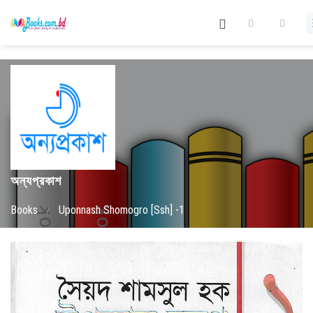
অন্যপ্রকাশ
Books
/
Uponnash Shomogro [Ssh] -1