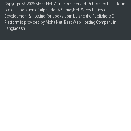
Copyright © 2026 Alpha Net, All rights reserved. Publishers E-Platform
is a collaboration of Alpha Net & SomoyNet.
Website Design
,
Development & Hosting for books.com.bd and the Publishers E-
Platform is provided by Alpha Net. Best
Web Hosting Company in
Bangladesh
.