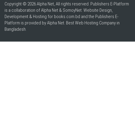
Copyright © 2026 Alpha Net, All rights reserved. Publishers E-Platform
is a collaboration of Alpha Net & SomoyNet.
Website Design
,
Development & Hosting for books.com.bd and the Publishers E-
Platform is provided by Alpha Net. Best
Web Hosting Company in
Bangladesh
.