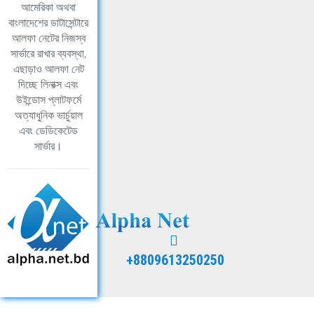
আমেরিকা অথবা
বাংলাদেশের ডাটাসেন্টারে
আলফা নেটের নিজস্ব
সার্ভারে রাখার ব্যবস্থা,
এছাড়াও আলফা নেট
দিচ্ছে লিনাক্স এবং
উইন্ডোস প্লাটফর্মে
অত্যাধুনিক ভার্চুয়াল
এবং ডেডিকেটেড
সার্ভার।
+8809613250250