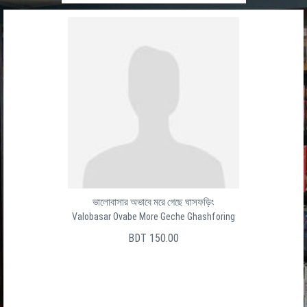
Baro Ghater Shesh Ghat
বার ঘাটের শেষ ঘাট
সালেক উদ্দীন
BDT 150.00