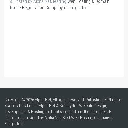
& Hosted by Alpha Net, leading
Web Hosting & Domain
Name Registration Company in Bangladesh
.
Copyright © 2026 Alpha Net, All rights reserved. Publishers E-Platform
is a collaboration of Alpha Net & SomoyNet.
Website Design
,
Development & Hosting for books.com.bd and the Publishers E-
Platform is provided by Alpha Net. Best
Web Hosting Company in
Bangladesh
.