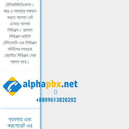
টেলিকমিউনিকেশন।
আর এ সমস্যার সমাধান
করতে আলফা নেট
এনেছে আলফা
পিবিএক্স। আলফা
পিবিএক্স আইপি
টেলিফোনি এবং পিবিএক্স
সার্ভিসের সবন্বয়ে
হোস্টেড পিবিএক্স সেবা
প্রদান করে।
+8809613820202
ব্যবসায় এবং
করপোরেট এর