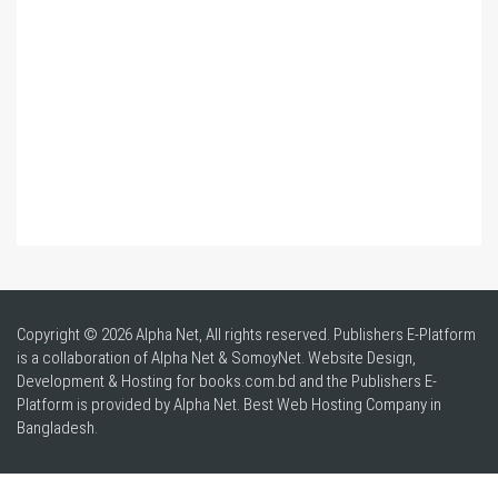
Copyright © 2026 Alpha Net, All rights reserved. Publishers E-Platform
is a collaboration of Alpha Net & SomoyNet.
Website Design
,
Development & Hosting for books.com.bd and the Publishers E-
Platform is provided by Alpha Net. Best
Web Hosting Company in
Bangladesh
.