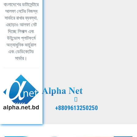
বাংলাদেশের ডাটাসেন্টারে
আলফা নেটের নিজস্ব
সার্ভারে রাখার ব্যবস্থা,
এছাড়াও আলফা নেট
দিচ্ছে লিনাক্স এবং
উইন্ডোস প্লাটফর্মে
অত্যাধুনিক ভার্চুয়াল
এবং ডেডিকেটেড
সার্ভার।
+8809613250250