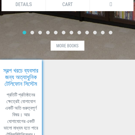
DETAILS
CART
MORE BOOKS
স্বল্প খরচে ব্যবসার
জন্য অত্যাধুনিক
টেলিফোন সিস্টেম
প্রতিটি প্রতিষ্ঠানের
ক্ষেত্রেই যোগাযোগ
একটি অতি গুরুত্বপূর্ণ
বিষয়। আর
যোগাযোগের একটি
ভালো মাধ্যম হতে পারে
টেলিকমিউনিকেশন।