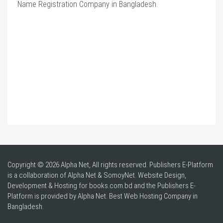
Name Registration Company in Bangladesh
.
Copyright © 2026 Alpha Net, All rights reserved. Publishers E-Platform
is a collaboration of Alpha Net & SomoyNet.
Website Design
,
Development & Hosting for books.com.bd and the Publishers E-
Platform is provided by Alpha Net. Best
Web Hosting Company in
Bangladesh
.