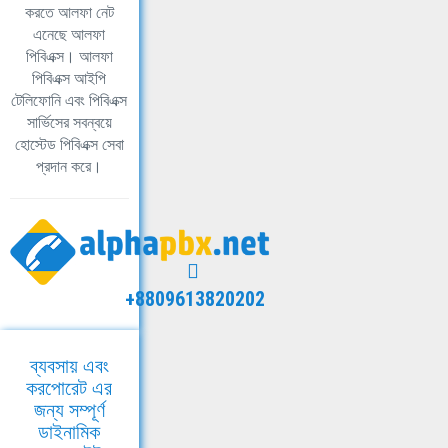
করতে আলফা নেট
এনেছে আলফা
পিবিএক্স। আলফা
পিবিএক্স আইপি
টেলিফোনি এবং পিবিএক্স
সার্ভিসের সবন্বয়ে
হোস্টেড পিবিএক্স সেবা
প্রদান করে।
+8809613820202
ব্যবসায় এবং
করপোরেট এর
জন্য সম্পূর্ণ
ডাইনামিক