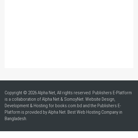
Copyright © 2026 Alpha Net, All rights reserved. Publishers E-Platform
is a collaboration of Alpha Net & SomoyNet.
Website Design
,
Development & Hosting for books.com.bd and the Publishers E-
Platform is provided by Alpha Net. Best
Web Hosting Company in
Bangladesh
.