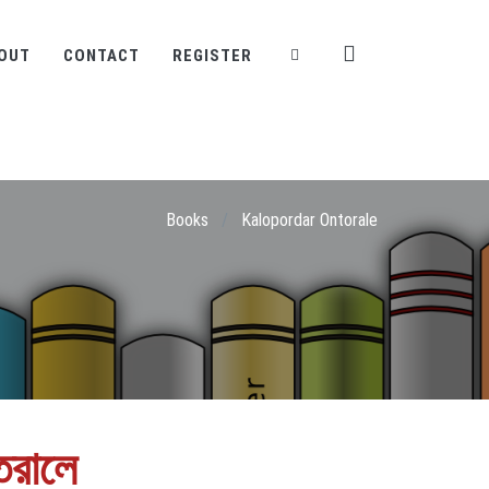
OUT
CONTACT
REGISTER
Books
/
Kalopordar Ontorale
তরালে