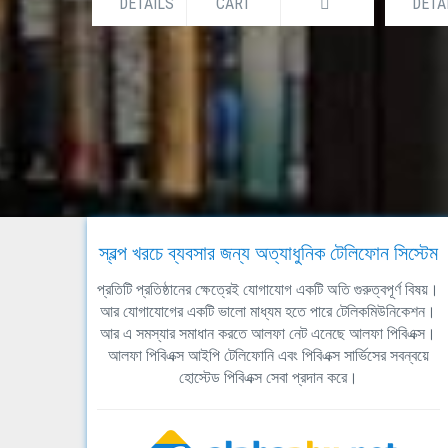
DETAILS
CART
DETA
স্বল্প খরচে ব্যবসার জন্য অত্যাধুনিক টেলিফোন সিস্টেম
প্রতিটি প্রতিষ্ঠানের ক্ষেত্রেই যোগাযোগ একটি অতি গুরুত্বপূর্ণ বিষয়।
আর যোগাযোগের একটি ভালো মাধ্যম হতে পারে টেলিকমিউনিকেশন।
আর এ সমস্যার সমাধান করতে আলফা নেট এনেছে আলফা পিবিএক্স।
আলফা পিবিএক্স আইপি টেলিফোনি এবং পিবিএক্স সার্ভিসের সবন্বয়ে
হোস্টেড পিবিএক্স সেবা প্রদান করে।