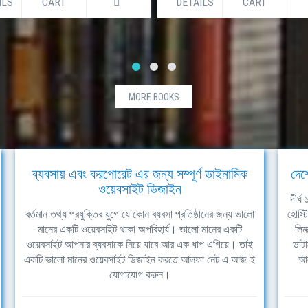
ILS
CART
DETAILS
CART
MORE BOOKS
ব্যবসায় এবং করপোরেট এর জন্য সম্পূর্ণ ডাইনামিক
দেশ
ওয়েবসাইট ডিজাইন
দীর্
বর্তমান তথ্য প্রযুক্তির যুগে যে কোন ব্যবসা প্রতিষ্ঠানের জন্য ভালো
হোস্ট
মানের একটি ওয়েবসাইট থাকা অপরিহার্য। ভালো মানের একটি
লিন
ওয়েবসাইট আপনার ব্যবসাকে নিয়ে যাবে আর এক ধাপ এগিয়ে। তাই
ডাটা
একটি ভালো মানের ওয়েবসাইট ডিজাইন করতে আলফা নেট এ আজ ই
আল
যোগাযোগ করুন।