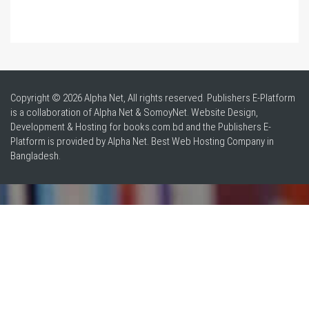
Copyright © 2026 Alpha Net, All rights reserved. Publishers E-Platform
is a collaboration of Alpha Net & SomoyNet.
Website Design
,
Development & Hosting for books.com.bd and the Publishers E-
Platform is provided by Alpha Net. Best
Web Hosting Company in
Bangladesh
.