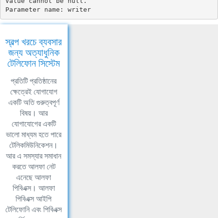
Value cannot be null.

Parameter name: writer
স্বল্প খরচে ব্যবসার
জন্য অত্যাধুনিক
টেলিফোন সিস্টেম
প্রতিটি প্রতিষ্ঠানের
ক্ষেত্রেই যোগাযোগ
একটি অতি গুরুত্বপূর্ণ
বিষয়। আর
যোগাযোগের একটি
ভালো মাধ্যম হতে পারে
টেলিকমিউনিকেশন।
আর এ সমস্যার সমাধান
করতে আলফা নেট
এনেছে আলফা
পিবিএক্স। আলফা
পিবিএক্স আইপি
টেলিফোনি এবং পিবিএক্স