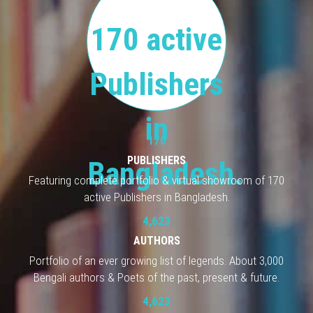
170 active
Publishers
in
170
PUBLISHERS
Bangladesh.
Featuring complete portfolio & virtual showroom of 170
active Publishers in Bangladesh.
4,623
AUTHORS
Portfolio of an ever growing list of legends. About 3,000
Bengali authors & Poets of the past, present & future.
4,623