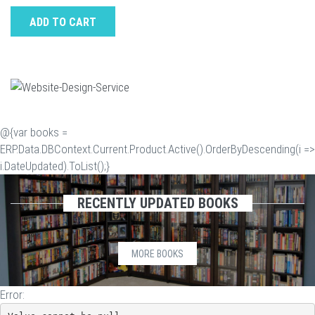
ADD TO CART
@{var books =
ERP.Data.DBContext.Current.Product.Active().OrderByDescending(i =>
i.DateUpdated).ToList();}
RECENTLY UPDATED BOOKS
MORE BOOKS
Error: