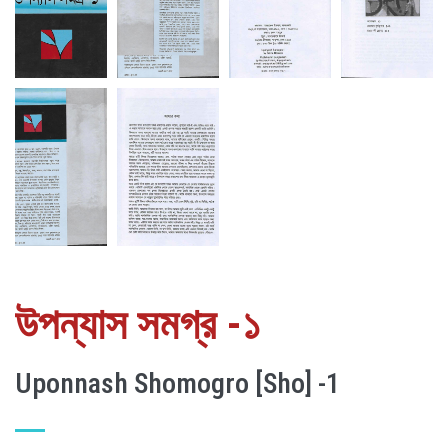
উপন্যাস সমগ্র -১
Uponnash Shomogro [Sho] -1