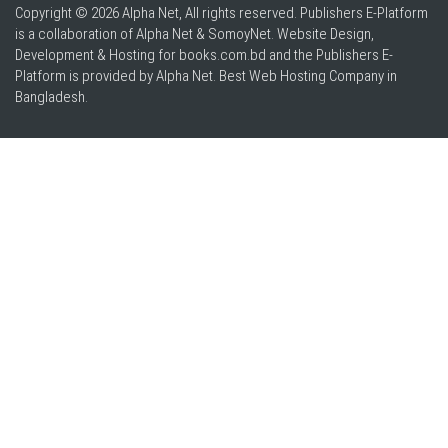
Copyright © 2026 Alpha Net, All rights reserved. Publishers E-Platform
is a collaboration of Alpha Net & SomoyNet.
Website Design
,
Development & Hosting for books.com.bd and the Publishers E-
Platform is provided by Alpha Net. Best
Web Hosting Company in
Bangladesh
.