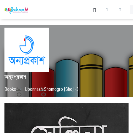
অন্যপ্রকাশ
Books
/
Uponnash Shomogro [Sho] -3