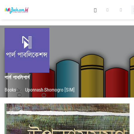
পার্ল পাবলিশার্স
Books
/
Uponnash Shomogro [SIM]