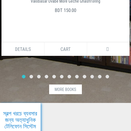
Valobasar Ovabe More Geche Ghashforing
BDT 150.00
DETAILS
CART
MORE BOOKS
স্বল্প খরচে ব্যবসার
জন্য অত্যাধুনিক
টেলিফোন সিস্টেম