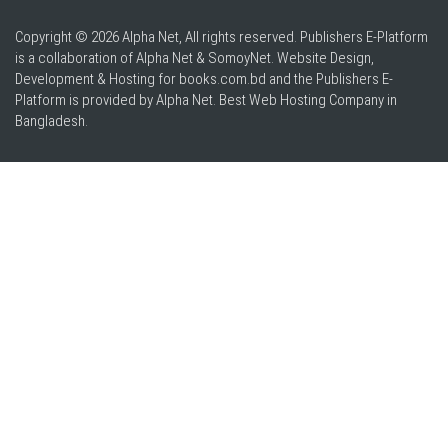
Copyright © 2026 Alpha Net, All rights reserved. Publishers E-Platform
is a collaboration of Alpha Net & SomoyNet.
Website Design
,
Development & Hosting for books.com.bd and the Publishers E-
Platform is provided by Alpha Net. Best
Web Hosting Company in
Bangladesh
.