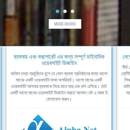
MORE BOOKS
ব্যবসায় এবং করপোরেট এর জন্য সম্পূর্ণ ডাইনামিক
দেশ
ওয়েবসাইট ডিজাইন
দীর্
বর্তমান তথ্য প্রযুক্তির যুগে যে কোন ব্যবসা প্রতিষ্ঠানের জন্য ভালো
হোস্ট
মানের একটি ওয়েবসাইট থাকা অপরিহার্য। ভালো মানের একটি
লিন
ওয়েবসাইট আপনার ব্যবসাকে নিয়ে যাবে আর এক ধাপ এগিয়ে। তাই
ডাটা
একটি ভালো মানের ওয়েবসাইট ডিজাইন করতে আলফা নেট এ আজ ই
আল
যোগাযোগ করুন।