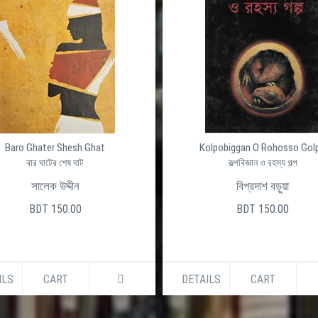
Baro Ghater Shesh Ghat
Kolpobiggan O Rohosso Gol
বার ঘাটের শেষ ঘাট
কল্পবিজ্ঞান ও রহস্য গল্প
সালেক উদ্দীন
বিপ্রদাশ বড়ুয়া
BDT 150.00
BDT 150.00
ILS
CART
DETAILS
CART