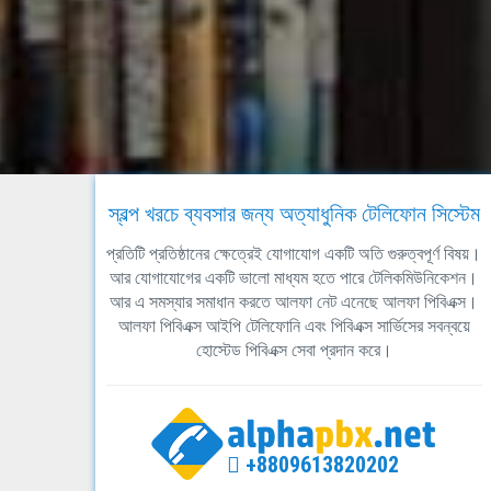
স্বল্প খরচে ব্যবসার জন্য অত্যাধুনিক টেলিফোন সিস্টেম
প্রতিটি প্রতিষ্ঠানের ক্ষেত্রেই যোগাযোগ একটি অতি গুরুত্বপূর্ণ বিষয়।
আর যোগাযোগের একটি ভালো মাধ্যম হতে পারে টেলিকমিউনিকেশন।
আর এ সমস্যার সমাধান করতে আলফা নেট এনেছে আলফা পিবিএক্স।
আলফা পিবিএক্স আইপি টেলিফোনি এবং পিবিএক্স সার্ভিসের সবন্বয়ে
হোস্টেড পিবিএক্স সেবা প্রদান করে।
+8809613820202