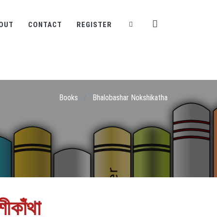
OUT
CONTACT
REGISTER
Books
/
Bhalobashar Nokshikatha
ীকাঁথা