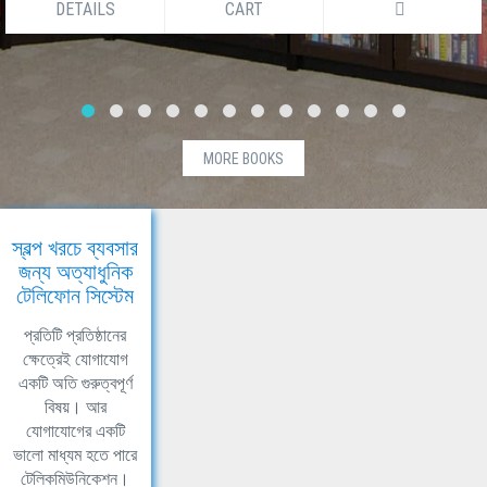
DETAILS
CART
MORE BOOKS
স্বল্প খরচে ব্যবসার
জন্য অত্যাধুনিক
টেলিফোন সিস্টেম
প্রতিটি প্রতিষ্ঠানের
ক্ষেত্রেই যোগাযোগ
একটি অতি গুরুত্বপূর্ণ
বিষয়। আর
যোগাযোগের একটি
ভালো মাধ্যম হতে পারে
টেলিকমিউনিকেশন।