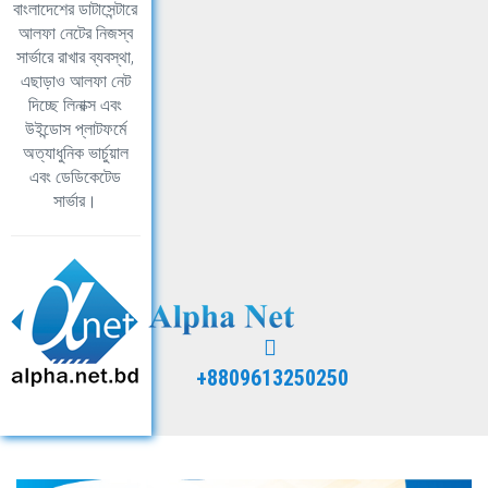
বাংলাদেশের ডাটাসেন্টারে
আলফা নেটের নিজস্ব
সার্ভারে রাখার ব্যবস্থা,
এছাড়াও আলফা নেট
দিচ্ছে লিনাক্স এবং
উইন্ডোস প্লাটফর্মে
অত্যাধুনিক ভার্চুয়াল
এবং ডেডিকেটেড
সার্ভার।
+8809613250250