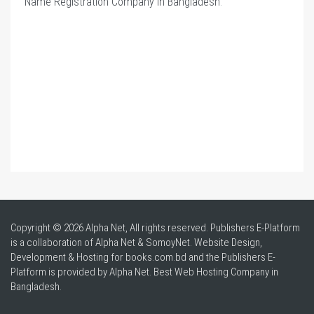
Name Registration Company in Bangladesh
.
Copyright © 2026 Alpha Net, All rights reserved. Publishers E-Platform
is a collaboration of Alpha Net & SomoyNet.
Website Design
,
Development & Hosting for books.com.bd and the Publishers E-
Platform is provided by Alpha Net. Best
Web Hosting Company in
Bangladesh
.