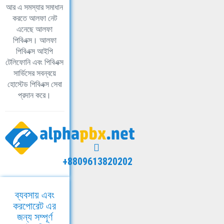
আর এ সমস্যার সমাধান
করতে আলফা নেট
এনেছে আলফা
পিবিএক্স। আলফা
পিবিএক্স আইপি
টেলিফোনি এবং পিবিএক্স
সার্ভিসের সবন্বয়ে
হোস্টেড পিবিএক্স সেবা
প্রদান করে।
+8809613820202
ব্যবসায় এবং
করপোরেট এর
জন্য সম্পূর্ণ