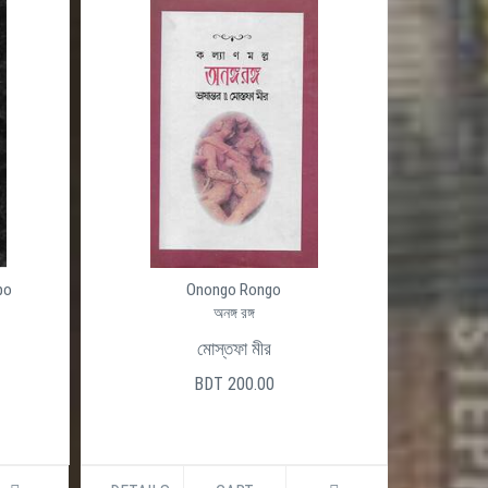
po
Onongo Rongo
অনঙ্গ রঙ্গ
মোস্তফা মীর
BDT 200.00