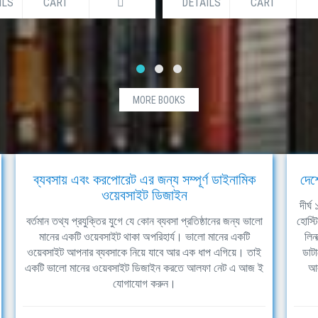
ILS
CART
DETAILS
CART
MORE BOOKS
ব্যবসায় এবং করপোরেট এর জন্য সম্পূর্ণ ডাইনামিক
দেশ
ওয়েবসাইট ডিজাইন
দীর্
বর্তমান তথ্য প্রযুক্তির যুগে যে কোন ব্যবসা প্রতিষ্ঠানের জন্য ভালো
হোস্ট
মানের একটি ওয়েবসাইট থাকা অপরিহার্য। ভালো মানের একটি
লিন
ওয়েবসাইট আপনার ব্যবসাকে নিয়ে যাবে আর এক ধাপ এগিয়ে। তাই
ডাটা
একটি ভালো মানের ওয়েবসাইট ডিজাইন করতে আলফা নেট এ আজ ই
আল
যোগাযোগ করুন।