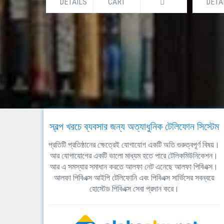
DETAILS
CART
DETA
স্বল্প খরচে ব্যবসার জন্য অত্যাধুনিক টেলিফোন সিস্টেম
প্রতিটি প্রতিষ্ঠানের ক্ষেত্রেই যোগাযোগ একটি অতি গুরুত্বপূর্ণ বিষয়।
আর যোগাযোগের একটি ভালো মাধ্যম হতে পারে টেলিকমিউনিকেশন।
আর এ সমস্যার সমাধান করতে আলফা নেট এনেছে আলফা পিবিএক্স।
আলফা পিবিএক্স আইপি টেলিফোনি এবং পিবিএক্স সার্ভিসের সবন্বয়ে
হোস্টেড পিবিএক্স সেবা প্রদান করে।