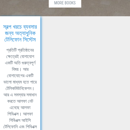
MORE BOOKS
স্বল্প খরচে ব্যবসার
জন্য অত্যাধুনিক
টেলিফোন সিস্টেম
প্রতিটি প্রতিষ্ঠানের
ক্ষেত্রেই যোগাযোগ
একটি অতি গুরুত্বপূর্ণ
বিষয়। আর
যোগাযোগের একটি
ভালো মাধ্যম হতে পারে
টেলিকমিউনিকেশন।
আর এ সমস্যার সমাধান
করতে আলফা নেট
এনেছে আলফা
পিবিএক্স। আলফা
পিবিএক্স আইপি
টেলিফোনি এবং পিবিএক্স