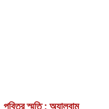
পবিত্র স্মৃতি : অ্যালবাম