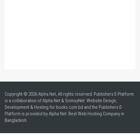
Copyright © 2026 Alpha Net, All rights reserved. Publishers E-Platform
is a collaboration of Alpha Net & SomoyNet.
Website Design
,
Development & Hosting for books.com.bd and the Publishers E-
Platform is provided by Alpha Net. Best
Web Hosting Company in
Bangladesh
.