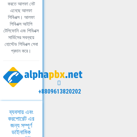
করতে আলফা নেট
এনেছে আলফা
পিবিএক্স। আলফা
পিবিএক্স আইপি
টেলিফোনি এবং পিবিএক্স
সার্ভিসের সবন্বয়ে
হোস্টেড পিবিএক্স সেবা
প্রদান করে।
+8809613820202
ব্যবসায় এবং
করপোরেট এর
জন্য সম্পূর্ণ
ডাইনামিক