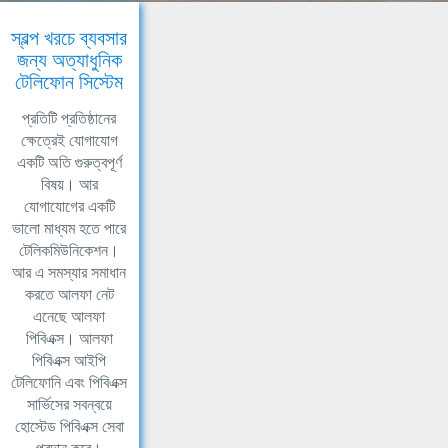
স্বল্প খরচে ব্যবসার
জন্য অত্যাধুনিক
টেলিফোন সিস্টেম
প্রতিটি প্রতিষ্ঠানের
ক্ষেত্রেই যোগাযোগ
একটি অতি গুরুত্বপূর্ণ
বিষয়। আর
যোগাযোগের একটি
ভালো মাধ্যম হতে পারে
টেলিকমিউনিকেশন।
আর এ সমস্যার সমাধান
করতে আলফা নেট
এনেছে আলফা
পিবিএক্স। আলফা
পিবিএক্স আইপি
টেলিফোনি এবং পিবিএক্স
সার্ভিসের সবন্বয়ে
হোস্টেড পিবিএক্স সেবা