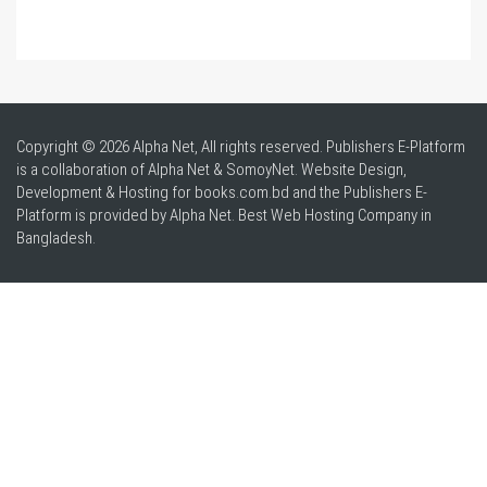
Copyright © 2026 Alpha Net, All rights reserved. Publishers E-Platform
is a collaboration of Alpha Net & SomoyNet.
Website Design
,
Development & Hosting for books.com.bd and the Publishers E-
Platform is provided by Alpha Net. Best
Web Hosting Company in
Bangladesh
.