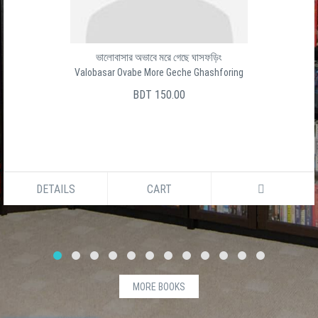
ভালোবাসার অভাবে মরে গেছে ঘাসফড়িং
Valobasar Ovabe More Geche Ghashforing
BDT 150.00
DETAILS
CART
MORE BOOKS