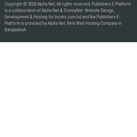
Copyright © 2026 Alpha Net, All rights reserved. Publishers E-Platform
is a collaboration of Alpha Net & SomoyNet.
Website Design
,
Development & Hosting for books.com.bd and the Publishers E-
Platform is provided by Alpha Net. Best
Web Hosting Company in
Bangladesh
.