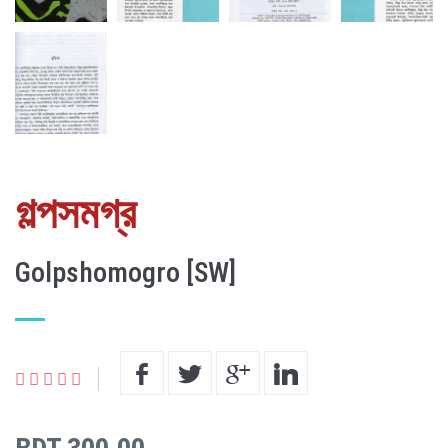
গল্পসমগ্র
Golpshomogro [SW]