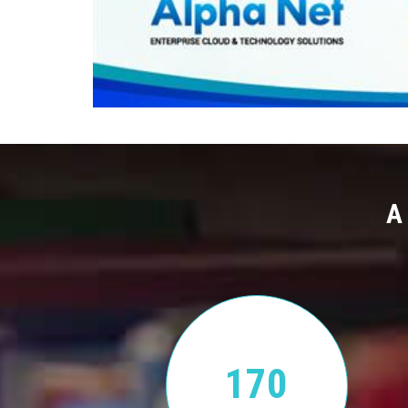
A
170