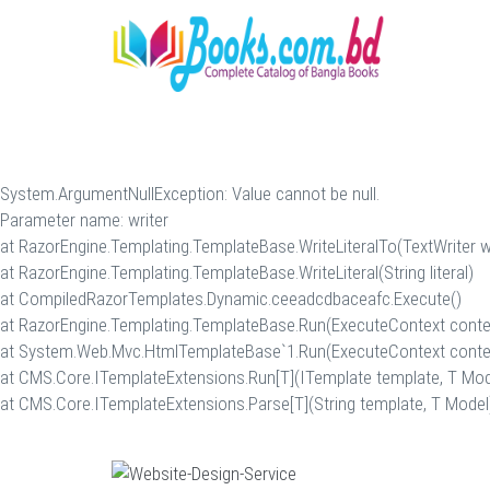
System.ArgumentNullException: Value cannot be null.
Parameter name: writer
at RazorEngine.Templating.TemplateBase.WriteLiteralTo(TextWriter writ
at RazorEngine.Templating.TemplateBase.WriteLiteral(String literal)
at CompiledRazorTemplates.Dynamic.ceeadcdbaceafc.Execute()
at RazorEngine.Templating.TemplateBase.Run(ExecuteContext conte
at System.Web.Mvc.HtmlTemplateBase`1.Run(ExecuteContext conte
at CMS.Core.ITemplateExtensions.Run[T](ITemplate template, T Mod
at CMS.Core.ITemplateExtensions.Parse[T](String template, T Model