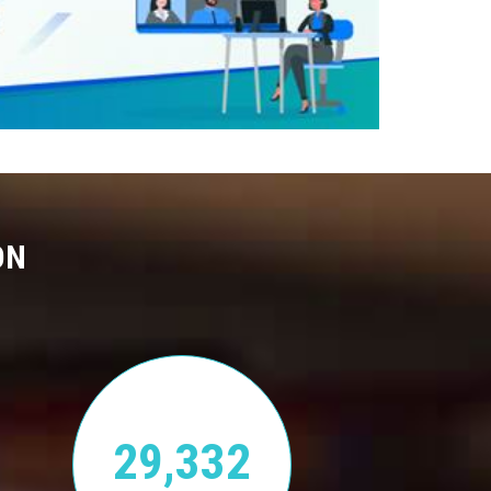
ON
29,332