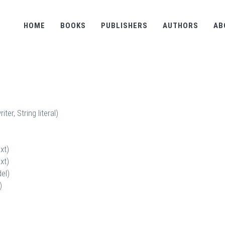
HOME
BOOKS
PUBLISHERS
AUTHORS
AB
er, String literal)
xt)
xt)
el)
)