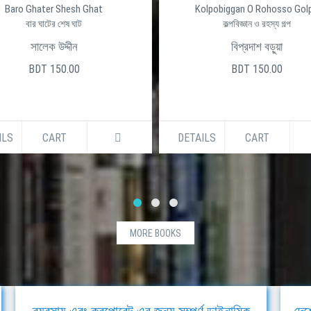
Baro Ghater Shesh Ghat
Kolpobiggan O Rohosso Gol
বার ঘাটের শেষ ঘাট
কল্পবিজ্ঞান ও রহস্য গল্প
সালেক উদ্দীন
বিপ্রদাশ বড়ুয়া
BDT 150.00
BDT 150.00
ILS
CART
DETAILS
CART
MORE BOOKS