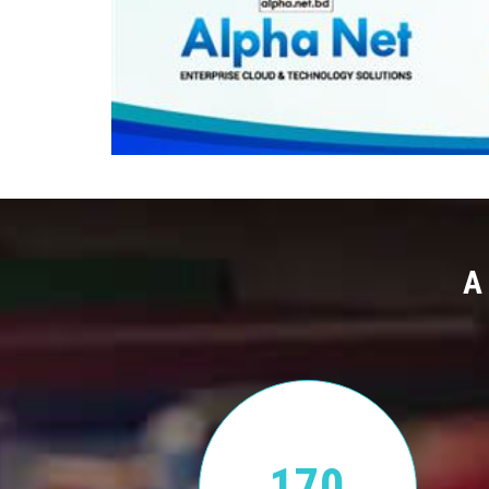
A
170