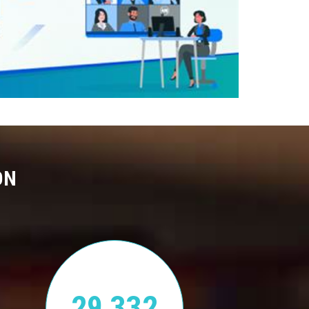
ON
29,332