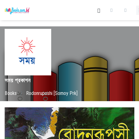
সময় প্রকাশন
Books
/
Rodonruposhi [Somoy Prk]