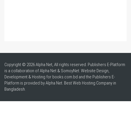
Copyright © 2026 Alpha Net, All rights reserved. Publishers E-Platform
is a collaboration of Alpha Net & SomoyNet.
Website Design
,
Development & Hosting for books.com.bd and the Publishers E-
Platform is provided by Alpha Net. Best
Web Hosting Company in
Bangladesh
.