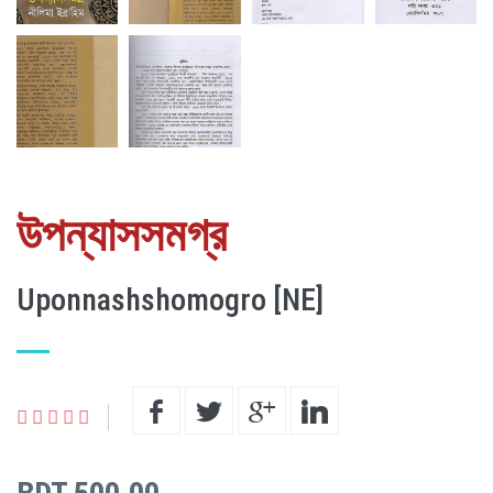
উপন্যাসসমগ্র
Uponnashshomogro [NE]