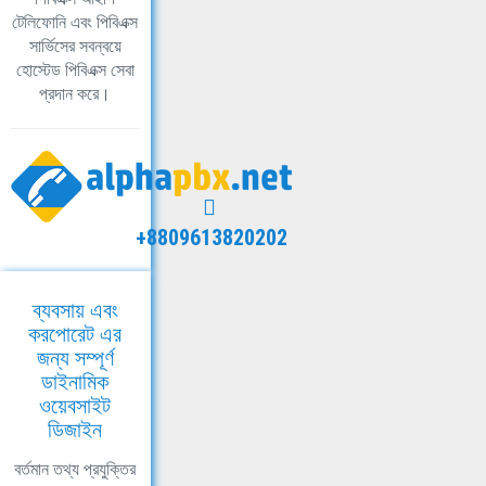
টেলিফোনি এবং পিবিএক্স
সার্ভিসের সবন্বয়ে
হোস্টেড পিবিএক্স সেবা
প্রদান করে।
+8809613820202
ব্যবসায় এবং
করপোরেট এর
জন্য সম্পূর্ণ
ডাইনামিক
ওয়েবসাইট
ডিজাইন
বর্তমান তথ্য প্রযুক্তির