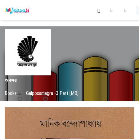
অবসর
Books
/
Galposamagra -3 Part [MB]