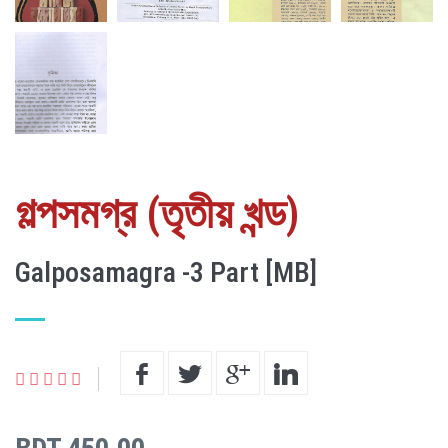
গল্পসমগ্র (তৃতীয় খন্ড)
Galposamagra -3 Part [MB]