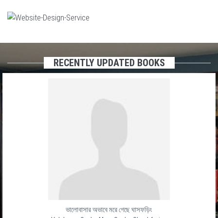
RECENTLY UPDATED BOOKS
ভালোবাসার অভাবে মরে গেছে ঘাসফড়িং