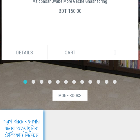
Valobasar Ovabe More Geche Ghashforing
BDT 150.00
DETAILS
CART
MORE BOOKS
স্বল্প খরচে ব্যবসার
জন্য অত্যাধুনিক
টেলিফোন সিস্টেম