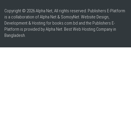
Copyright © 2026 Alpha Net, All rights reserved. Publishers E-Platform
is a collaboration of Alpha Net & SomoyNet.
Website Design
,
Development & Hosting for books.com.bd and the Publishers E-
Platform is provided by Alpha Net. Best
Web Hosting Company in
Bangladesh
.