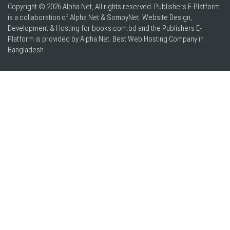
Copyright © 2026 Alpha Net, All rights reserved. Publishers E-Platform
is a collaboration of Alpha Net & SomoyNet.
Website Design
,
Development & Hosting for books.com.bd and the Publishers E-
Platform is provided by Alpha Net. Best
Web Hosting Company in
Bangladesh
.