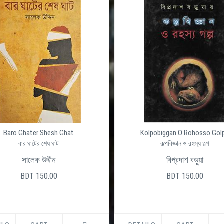
Baro Ghater Shesh Ghat
Kolpobiggan O Rohosso Gol
বার ঘাটের শেষ ঘাট
কল্পবিজ্ঞান ও রহস্য গল্প
সালেক উদ্দীন
বিপ্রদাশ বড়ুয়া
BDT 150.00
BDT 150.00