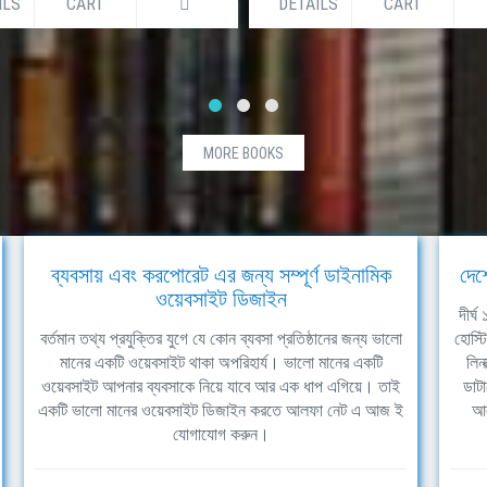
ILS
CART
DETAILS
CART
MORE BOOKS
ব্যবসায় এবং করপোরেট এর জন্য সম্পূর্ণ ডাইনামিক
দেশ
ওয়েবসাইট ডিজাইন
দীর্
বর্তমান তথ্য প্রযুক্তির যুগে যে কোন ব্যবসা প্রতিষ্ঠানের জন্য ভালো
হোস্ট
মানের একটি ওয়েবসাইট থাকা অপরিহার্য। ভালো মানের একটি
লিন
ওয়েবসাইট আপনার ব্যবসাকে নিয়ে যাবে আর এক ধাপ এগিয়ে। তাই
ডাটা
একটি ভালো মানের ওয়েবসাইট ডিজাইন করতে আলফা নেট এ আজ ই
আল
যোগাযোগ করুন।