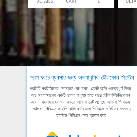
DETAILS
CART
DETA
স্বল্প খরচে ব্যবসার জন্য অত্যাধুনিক টেলিফোন সিস্টেম
প্রতিটি প্রতিষ্ঠানের ক্ষেত্রেই যোগাযোগ একটি অতি গুরুত্বপূর্ণ বিষয়।
আর যোগাযোগের একটি ভালো মাধ্যম হতে পারে টেলিকমিউনিকেশন।
আর এ সমস্যার সমাধান করতে আলফা নেট এনেছে আলফা পিবিএক্স।
আলফা পিবিএক্স আইপি টেলিফোনি এবং পিবিএক্স সার্ভিসের সবন্বয়ে
হোস্টেড পিবিএক্স সেবা প্রদান করে।