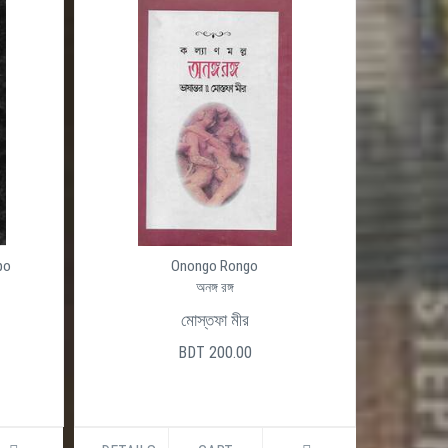
po
Onongo Rongo
অনঙ্গ রঙ্গ
মোস্তফা মীর
BDT 200.00