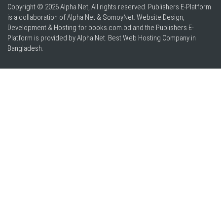
Copyright © 2026 Alpha Net, All rights reserved. Publishers E-Platform
is a collaboration of Alpha Net & SomoyNet.
Website Design
,
Development & Hosting for books.com.bd and the Publishers E-
Platform is provided by Alpha Net. Best
Web Hosting Company in
Bangladesh
.