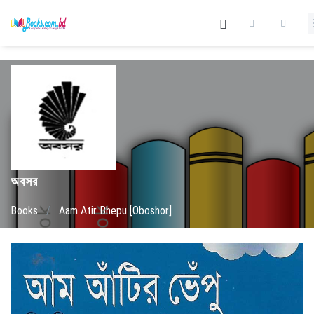
অবসর
Books
/
Aam Atir Bhepu [Oboshor]