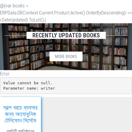
@{var books =
ERP.Data.DBContext.Current.Product.Active().OrderByDescending(i =>
i.DateUpdated).ToList();}
RECENTLY UPDATED BOOKS
MORE BOOKS
Error:
Value cannot be null.

Parameter name: writer
স্বল্প খরচে ব্যবসার
জন্য অত্যাধুনিক
টেলিফোন সিস্টেম
প্রতিটি প্রতিষ্ঠানের