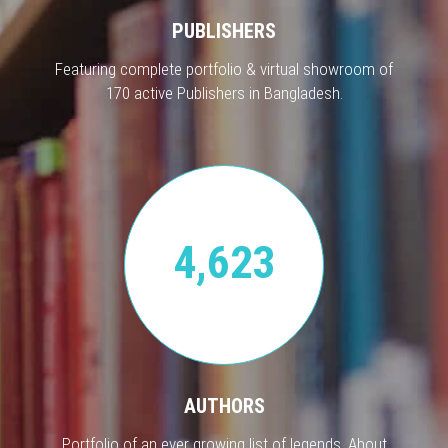
PUBLISHERS
Featuring complete portfolio & virtual showroom of
170 active Publishers in Bangladesh.
4,623
AUTHORS
Portfolio of an ever growing list of legends. About