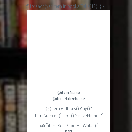
@foreach(var item in books.Take(12)) {
}
@item.Name
@item.NativeName
@(item.Authors().Any()?
item.Authors().First().NativeName:"")
@if(item.SalePrice.HasValue){