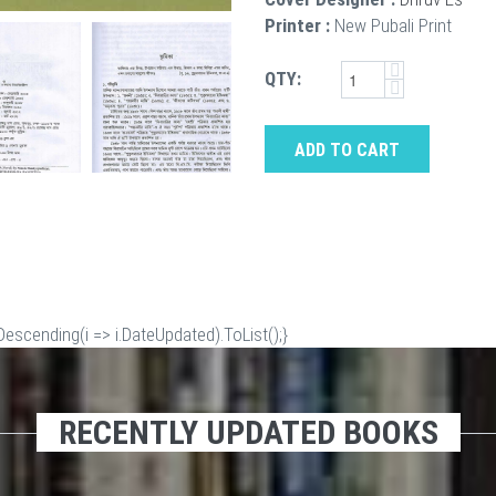
Printer :
New Pubali Print
QTY:
ADD TO CART
scending(i => i.DateUpdated).ToList();}
RECENTLY UPDATED BOOKS