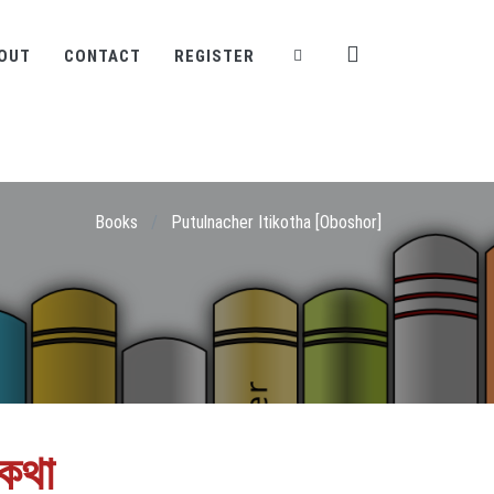
OUT
CONTACT
REGISTER
Books
/
Putulnacher Itikotha [Oboshor]
িকথা