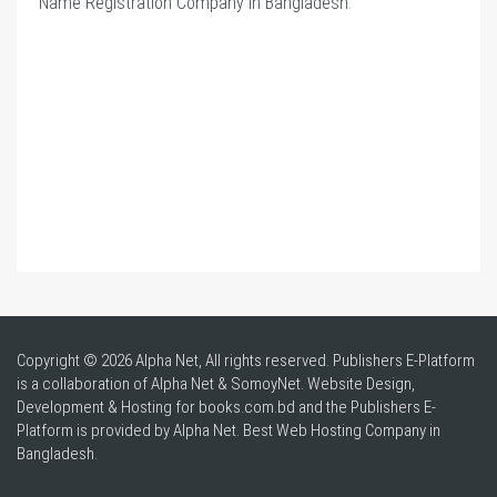
Name Registration Company in Bangladesh
.
Copyright © 2026 Alpha Net, All rights reserved. Publishers E-Platform
is a collaboration of Alpha Net & SomoyNet.
Website Design
,
Development & Hosting for books.com.bd and the Publishers E-
Platform is provided by Alpha Net. Best
Web Hosting Company in
Bangladesh
.