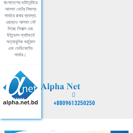
বাংলাদেশের ডাটাসেন্টারে
আলফা নেটের নিজস্ব
সার্ভারে রাখার ব্যবস্থা,
এছাড়াও আলফা নেট
দিচ্ছে লিনাক্স এবং
উইন্ডোস প্লাটফর্মে
অত্যাধুনিক ভার্চুয়াল
এবং ডেডিকেটেড
সার্ভার।
+8809613250250