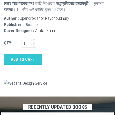
চড়াই আর কাকের কথা
বইটি লিখেছেন
উপেন্দ্রকিশোর রায়চৌধুরী
। প্রকাশক
অবসর
। 16 পৃষ্ঠার এই বইটির মূল্য 40 টাকা।
Author :
Upendrokishor Raychoudhury
Publisher :
Oboshor
Cover Designer :
Arafat Karim
QTY:
ADD TO CART
RECENTLY UPDATED BOOKS