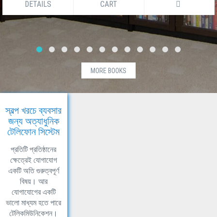
DETAILS
CART
MORE BOOKS
স্বল্প খরচে ব্যবসার
জন্য অত্যাধুনিক
টেলিফোন সিস্টেম
প্রতিটি প্রতিষ্ঠানের
ক্ষেত্রেই যোগাযোগ
একটি অতি গুরুত্বপূর্ণ
বিষয়। আর
যোগাযোগের একটি
ভালো মাধ্যম হতে পারে
টেলিকমিউনিকেশন।