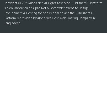
Copyright © 2026 Alpha Net, All rights reserved. Publishers E-Platform
is a collaboration of Alpha Net & SomoyNet.
Website Design
,
Development & Hosting for books.com.bd and the Publishers E-
Platform is provided by Alpha Net. Best
Web Hosting Company in
Bangladesh
.