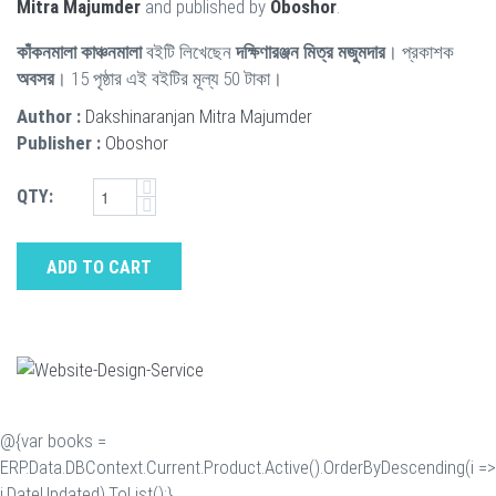
Mitra Majumder
and published by
Oboshor
.
কাঁকনমালা কাঞ্চনমালা
বইটি লিখেছেন
দক্ষিণারঞ্জন মিত্র মজুমদার
। প্রকাশক
অবসর
। 15 পৃষ্ঠার এই বইটির মূল্য 50 টাকা।
Author :
Dakshinaranjan Mitra Majumder
Publisher :
Oboshor
QTY:
ADD TO CART
@{var books =
ERP.Data.DBContext.Current.Product.Active().OrderByDescending(i =>
i.DateUpdated).ToList();}