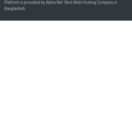
Platform is provided by Alpha Net. Best
Web Hosting Company in
Bangladesh
.