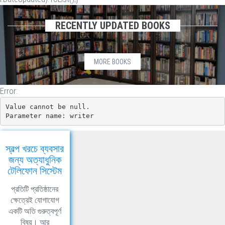
RECENTLY UPDATED BOOKS
MORE BOOKS
Error:
Value cannot be null.

Parameter name: writer
স্বল্প খরচে ব্যবসার
জন্য অত্যাধুনিক
টেলিফোন সিস্টেম
প্রতিটি প্রতিষ্ঠানের
ক্ষেত্রেই যোগাযোগ
একটি অতি গুরুত্বপূর্ণ
বিষয়। আর