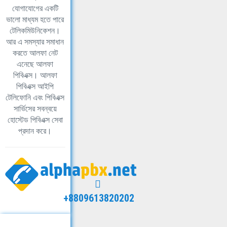
যোগাযোগের একটি
ভালো মাধ্যম হতে পারে
টেলিকমিউনিকেশন।
আর এ সমস্যার সমাধান
করতে আলফা নেট
এনেছে আলফা
পিবিএক্স। আলফা
পিবিএক্স আইপি
টেলিফোনি এবং পিবিএক্স
সার্ভিসের সবন্বয়ে
হোস্টেড পিবিএক্স সেবা
প্রদান করে।
+8809613820202