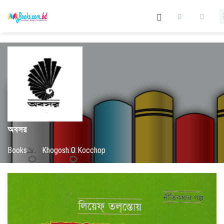
অবসর
Books
/
Khogosh O Kocchop