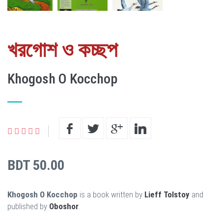
খরগোশ ও কচ্ছপ
Khogosh O Kocchop
BDT 50.00
Khogosh O Kocchop
is a book written by
Lieff Tolstoy
and
published by
Oboshor
.