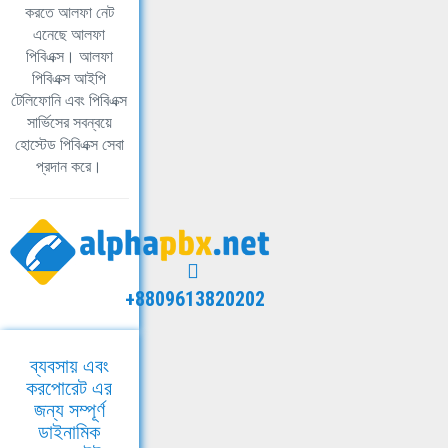
করতে আলফা নেট
এনেছে আলফা
পিবিএক্স। আলফা
পিবিএক্স আইপি
টেলিফোনি এবং পিবিএক্স
সার্ভিসের সবন্বয়ে
হোস্টেড পিবিএক্স সেবা
প্রদান করে।
+8809613820202
ব্যবসায় এবং
করপোরেট এর
জন্য সম্পূর্ণ
ডাইনামিক