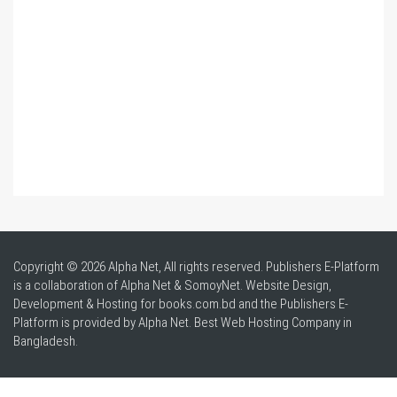
Copyright © 2026 Alpha Net, All rights reserved. Publishers E-Platform
is a collaboration of Alpha Net & SomoyNet.
Website Design
,
Development & Hosting for books.com.bd and the Publishers E-
Platform is provided by Alpha Net. Best
Web Hosting Company in
Bangladesh
.