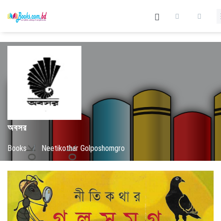
অবসর
Books
/
Neetikothar Golposhomgro