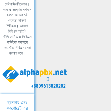
টেলিকমিউনিকেশন।
আর এ সমস্যার সমাধান
করতে আলফা নেট
এনেছে আলফা
পিবিএক্স। আলফা
পিবিএক্স আইপি
টেলিফোনি এবং পিবিএক্স
সার্ভিসের সবন্বয়ে
হোস্টেড পিবিএক্স সেবা
প্রদান করে।
+8809613820202
ব্যবসায় এবং
করপোরেট এর