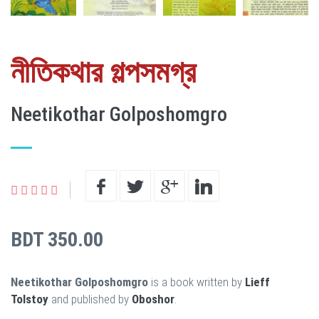
নীতিকথার গল্পসমগ্র
Neetikothar Golposhomgro
BDT 350.00
Neetikothar Golposhomgro
is a book written by
Lieff
Tolstoy
and published by
Oboshor
.