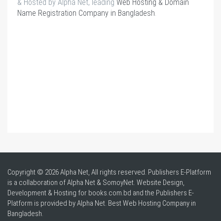
& Hosted by Alpha Net, leading
Web Hosting & Domain
Name Registration Company in Bangladesh
.
Copyright © 2026 Alpha Net, All rights reserved. Publishers E-Platform
is a collaboration of Alpha Net & SomoyNet.
Website Design
,
Development & Hosting for books.com.bd and the Publishers E-
Platform is provided by Alpha Net. Best
Web Hosting Company in
Bangladesh
.