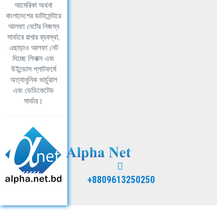
আমেরিকা অথবা
বাংলাদেশের ডাটাসেন্টারে
আলফা নেটের নিজস্ব
সার্ভারে রাখার ব্যবস্থা,
এছাড়াও আলফা নেট
দিচ্ছে লিনাক্স এবং
উইন্ডোস প্লাটফর্মে
অত্যাধুনিক ভার্চুয়াল
এবং ডেডিকেটেড
সার্ভার।
+8809613250250