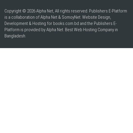
Copyright © 2026 Alpha Net, All rights reserved. Publishers E-Platform
is a collaboration of Alpha Net & SomoyNet.
Website Design
,
Development & Hosting for books.com.bd and the Publishers E-
Platform is provided by Alpha Net. Best
Web Hosting Company in
Bangladesh
.