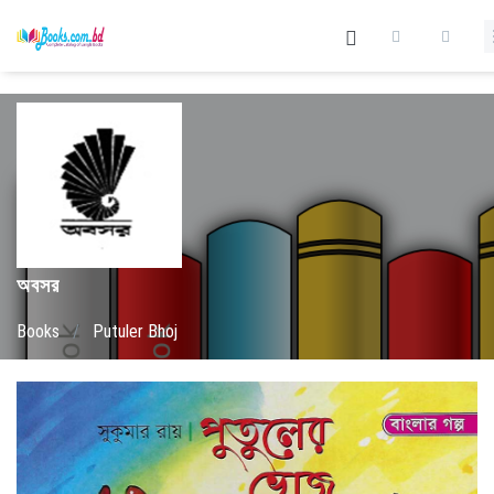
অবসর
Books
/
Putuler Bhoj