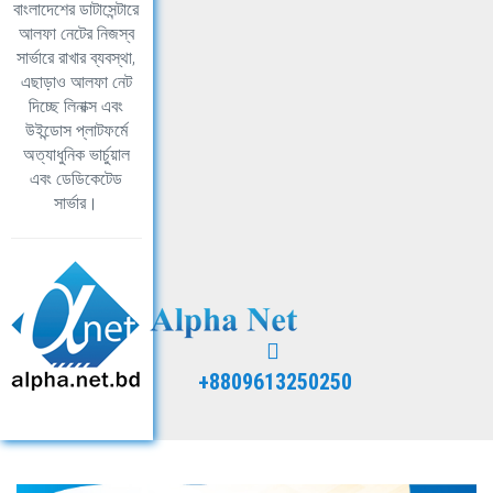
বাংলাদেশের ডাটাসেন্টারে
আলফা নেটের নিজস্ব
সার্ভারে রাখার ব্যবস্থা,
এছাড়াও আলফা নেট
দিচ্ছে লিনাক্স এবং
উইন্ডোস প্লাটফর্মে
অত্যাধুনিক ভার্চুয়াল
এবং ডেডিকেটেড
সার্ভার।
+8809613250250