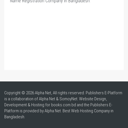
Name Registration Company in Bangladesh
.
Copyright © 2026 Alpha Net, All rights reserved. Publishers E-Platform
is a collaboration of Alpha Net & SomoyNet.
Website Design
,
Development & Hosting for books.com.bd and the Publishers E-
Platform is provided by Alpha Net. Best
Web Hosting Company in
Bangladesh
.