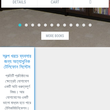
DETAILS
CART
MORE BOOKS
স্বল্প খরচে ব্যবসার
জন্য অত্যাধুনিক
টেলিফোন সিস্টেম
প্রতিটি প্রতিষ্ঠানের
ক্ষেত্রেই যোগাযোগ
একটি অতি গুরুত্বপূর্ণ
বিষয়। আর
যোগাযোগের একটি
ভালো মাধ্যম হতে পারে
টেলিকমিউনিকেশন।