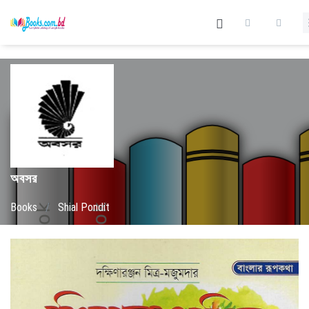
অবসর
Books
/
Shial Pondit