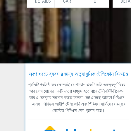
DETAILS
CART
DETA
স্বল্প খরচে ব্যবসার জন্য অত্যাধুনিক টেলিফোন সিস্টেম
প্রতিটি প্রতিষ্ঠানের ক্ষেত্রেই যোগাযোগ একটি অতি গুরুত্বপূর্ণ বিষয়।
আর যোগাযোগের একটি ভালো মাধ্যম হতে পারে টেলিকমিউনিকেশন।
আর এ সমস্যার সমাধান করতে আলফা নেট এনেছে আলফা পিবিএক্স।
আলফা পিবিএক্স আইপি টেলিফোনি এবং পিবিএক্স সার্ভিসের সবন্বয়ে
হোস্টেড পিবিএক্স সেবা প্রদান করে।