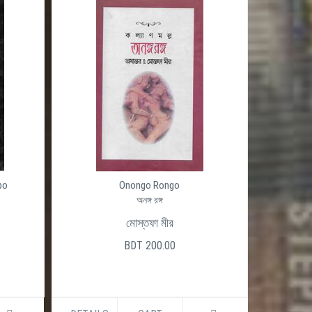
po
Onongo Rongo
অনঙ্গ রঙ্গ
মোস্তফা মীর
BDT 200.00