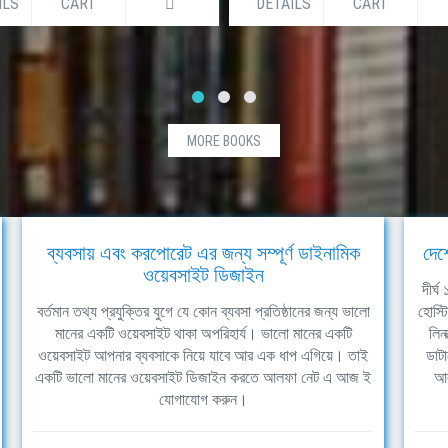
ILS
CART
DETAILS
CART
MORE BOOKS
ব্যবসায় এবং করপোরেট এর জন্য সম্পূর্ণ ডাইনামিক
দেশ
ওয়েবসাইট ডিজাইন
দীর্
বর্তমান তথ্য প্রযুক্তির যুগে যে কোন ব্যবসা প্রতিষ্ঠানের জন্য ভালো
হোস্ট
মানের একটি ওয়েবসাইট থাকা অপরিহার্য। ভালো মানের একটি
লিন
ওয়েবসাইট আপনার ব্যবসাকে নিয়ে যাবে আর এক ধাপ এগিয়ে। তাই
ডাটা
একটি ভালো মানের ওয়েবসাইট ডিজাইন করতে আলফা নেট এ আজ ই
আল
যোগাযোগ করুন।